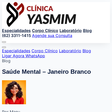
Especialidades
Corpo Clínico
Laboratório
Blog
(62) 3311-1415
Agende sua Consulta
Especialidades
Corpo Clínico
Laboratório
Blog
Ligar Agora
WhatsApp
Blog
Saúde Mental – Janeiro Branco
Por Manu