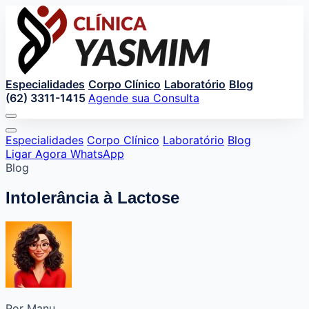
Especialidades
Corpo Clínico
Laboratório
Blog
(62) 3311-1415
Agende sua Consulta
Especialidades
Corpo Clínico
Laboratório
Blog
Ligar Agora
WhatsApp
Blog
Intolerância à Lactose
Por Manu