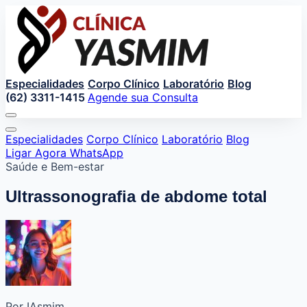
Especialidades
Corpo Clínico
Laboratório
Blog
(62) 3311-1415
Agende sua Consulta
Especialidades
Corpo Clínico
Laboratório
Blog
Ligar Agora
WhatsApp
Saúde e Bem-estar
Ultrassonografia de abdome total
Por IAsmim