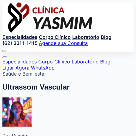
Especialidades
Corpo Clínico
Laboratório
Blog
(62) 3311-1415
Agende sua Consulta
Especialidades
Corpo Clínico
Laboratório
Blog
Ligar Agora
WhatsApp
Saúde e Bem-estar
Ultrassom Vascular
Por IAsmim