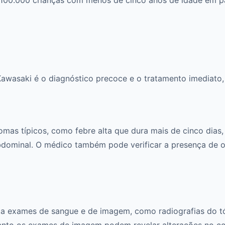
wasaki é o diagnóstico precoce e o tratamento imediato, 
mas típicos, como febre alta que dura mais de cinco dias,
bdominal. O médico também pode verificar a presença de ou
ita exames de sangue e de imagem, como radiografias do t
nto os exames de imagem podem revelar alterações no cor