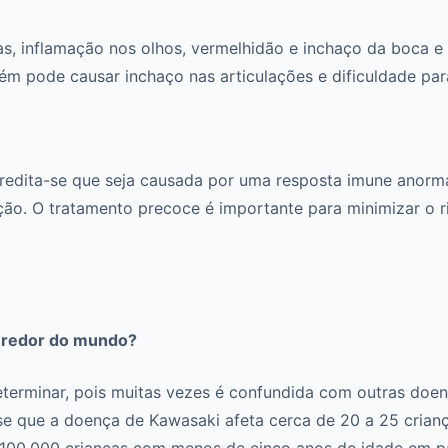
as, inflamação nos olhos, vermelhidão e inchaço da boca e
 pode causar inchaço nas articulações e dificuldade para
redita-se que seja causada por uma resposta imune anorm
ção. O tratamento precoce é importante para minimizar o r
 redor do mundo?
determinar, pois muitas vezes é confundida com outras do
se que a doença de Kawasaki afeta cerca de 20 a 25 cria
r 100.000 crianças com menos de cinco anos de idade em pa