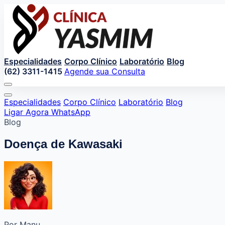
Especialidades
Corpo Clínico
Laboratório
Blog
(62) 3311-1415
Agende sua Consulta
Especialidades
Corpo Clínico
Laboratório
Blog
Ligar Agora
WhatsApp
Blog
Doença de Kawasaki
Por Manu